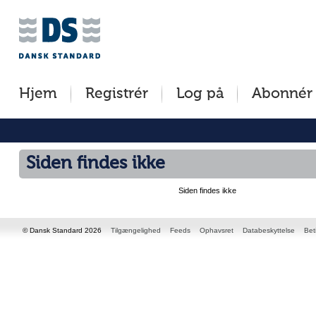
Jump
to
content
[s]
Hjem
Registrér
Log på
Abonnér
»
Siden findes ikke
Siden findes ikke
© Dansk Standard 2026
Tilgængelighed
Feeds
Ophavsret
Databeskyttelse
Bet