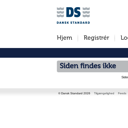
Jump
to
content
[s]
Hjem
Registrér
Lo
»
Siden findes ikke
Side
© Dansk Standard 2026
Tilgængelighed
Feeds