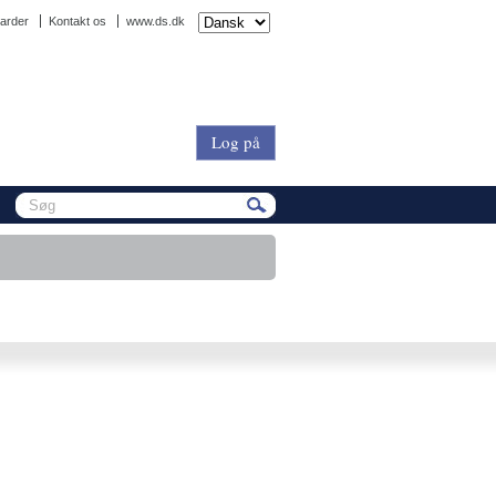
arder
Kontakt os
www.ds.dk
Log på