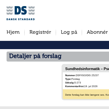
Jump
to
content
[s]
Hjem
Registrér
Log på
Abonnér
»
Detaljer på forslag
Sundhedsinformatik – Ps
Nummer:
DSF/ISO/DIS 25237
Type:
Forslag
Udvalg:
S-273
Kommentarfrist:
19. jul 2026
Dette forslag kan ikke længere ses. Kom