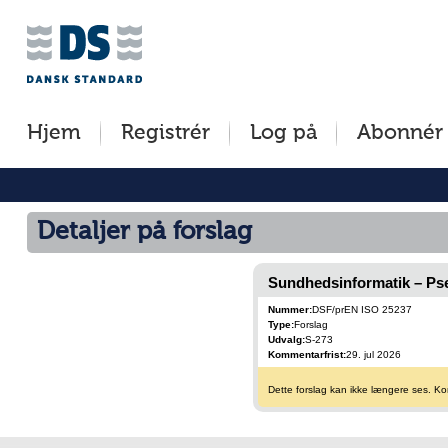
Jump
to
content
[s]
Hjem
Registrér
Log på
Abonnér
»
Detaljer på forslag
Sundhedsinformatik – Ps
Nummer:
DSF/prEN ISO 25237
Type:
Forslag
Udvalg:
S-273
Kommentarfrist:
29. jul 2026
Dette forslag kan ikke længere ses. Kom