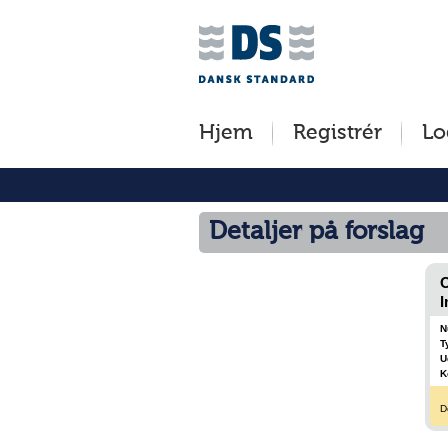
Jump
to
content
[s]
Hjem
Registrér
Lo
»
Detaljer på forslag
O
I
N
T
U
K
D