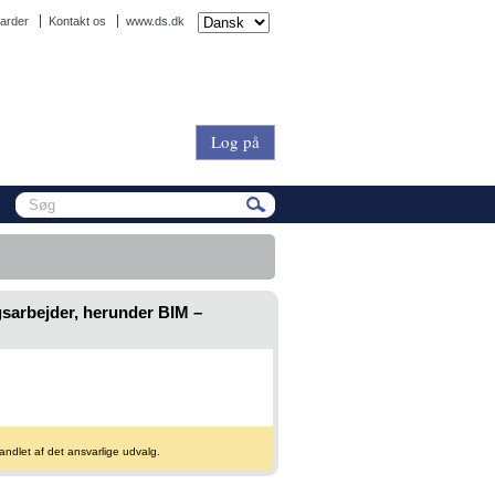
arder
Kontakt os
www.ds.dk
Log på
gsarbejder, herunder BIM –
andlet af det ansvarlige udvalg.