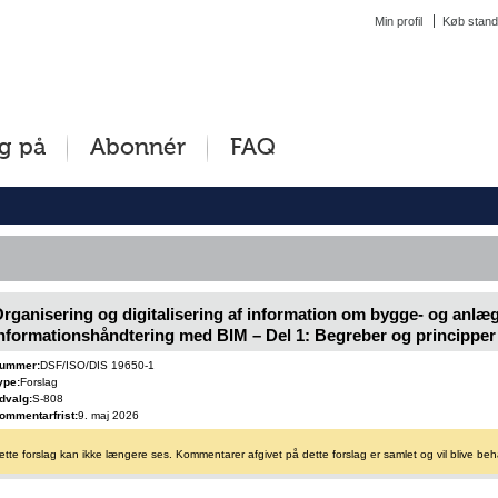
Min profil
Køb stand
g på
Abonnér
FAQ
rganisering og digitalisering af information om bygge- og anlæ
nformationshåndtering med BIM – Del 1: Begreber og principper
ummer:
DSF/ISO/DIS 19650-1
ype:
Forslag
dvalg:
S-808
ommentarfrist:
9. maj 2026
ette forslag kan ikke længere ses. Kommentarer afgivet på dette forslag er samlet og vil blive beh