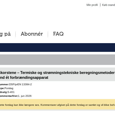
Min profil
Køb stand
g på
Abonnér
FAQ
korstene – Termiske og strømningstekniske beregningsmetoder – 
nd ét forbrændingsapparat
ummer:
DSF/prEN 13384-2
ype:
Forslag
dvalg:
S-401
ommentarfrist:
1. jun 2026
ette forslag kan ikke længere ses. Kommentarer afgivet på dette forslag er samlet og vil blive beh