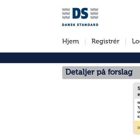
Jump
to
content
[s]
Hjem
Registrér
Lo
»
Detaljer på forslag
S
e
N
T
U
K
D