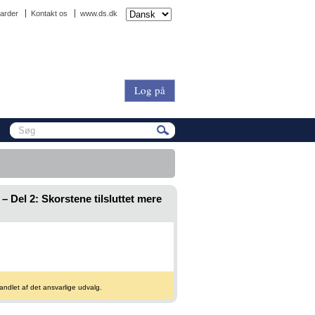
arder
Kontakt os
www.ds.dk
Log på
Del 2: Skorstene tilsluttet mere
andlet af det ansvarlige udvalg.