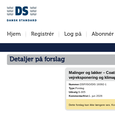
Jump
to
content
[s]
Hjem
Registrér
Log på
Abonnér
»
Detaljer på forslag
Malinger og lakker – Coat
vejreksponering og klima
Nummer:
DSF/ISO/DIS 19392-1
Type:
Forslag
Udvalg:
S-305
Kommentarfrist:
1. jun 2026
Dette forslag kan ikke længere ses. Kom