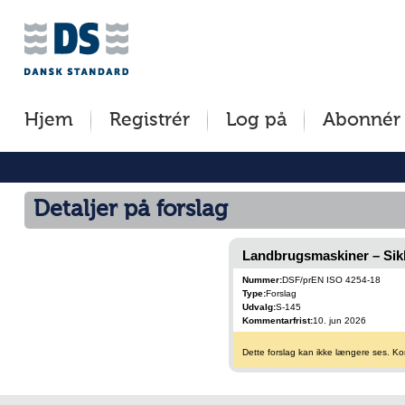
Jump
to
content
[s]
Hjem
Registrér
Log på
Abonnér
»
Detaljer på forslag
Landbrugsmaskiner – Sik
Nummer:
DSF/prEN ISO 4254-18
Type:
Forslag
Udvalg:
S-145
Kommentarfrist:
10. jun 2026
Dette forslag kan ikke længere ses. Kom