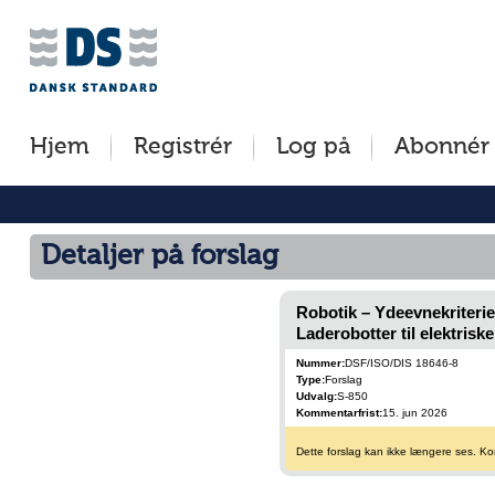
Jump
to
content
[s]
Hjem
Registrér
Log på
Abonnér
»
Detaljer på forslag
Robotik – Ydeevnekriterie
Laderobotter til elektriske
Nummer:
DSF/ISO/DIS 18646-8
Type:
Forslag
Udvalg:
S-850
Kommentarfrist:
15. jun 2026
Dette forslag kan ikke længere ses. Kom