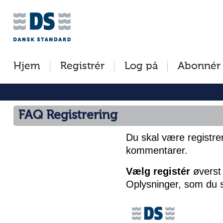
Jump
to
content
[s]
Hjem
Registrér
Log på
Abonnér
»
FAQ Registrering
Du skal være registrer
kommentarer.
Vælg registér
øverst 
Oplysninger, som du s